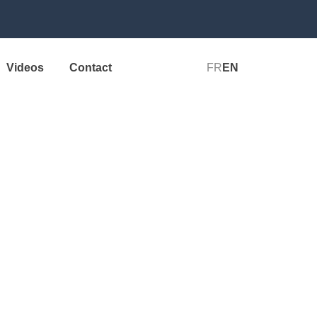
Videos
Contact
FR
EN
ATION
ee
tion