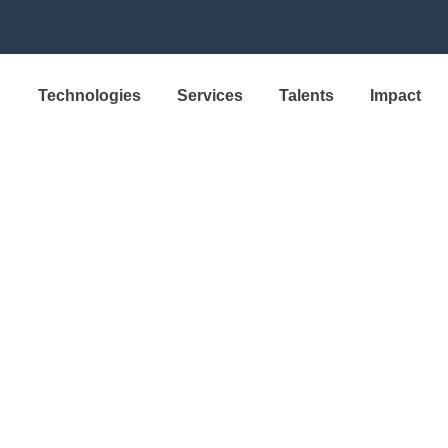
Technologies
Services
Talents
Impact
3 SOLUTIONS DE DOSAGE POUR LES CENTRES DE CRÉ
xplore our thr
utions for crea