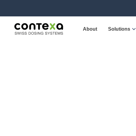
About
Solutions
NOS 
E
sol